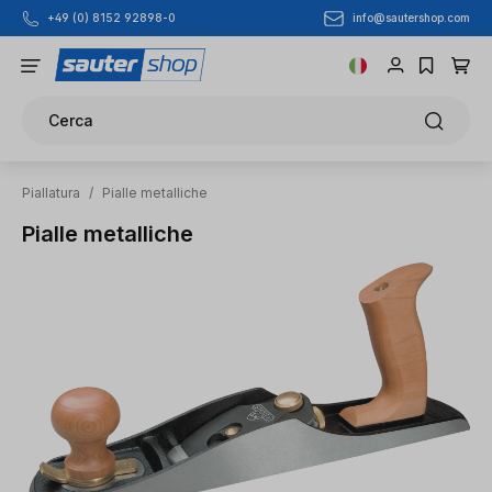
info@sautershop.com
+49 (0) 8152 92898-0
Passa al contenuto principale
Cerca
Piallatura
/
Pialle metalliche
Pialle metalliche