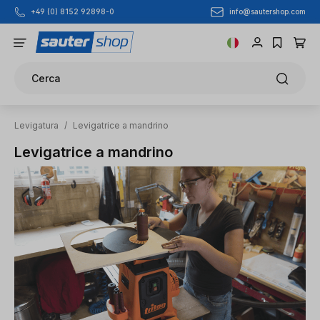
info@sautershop.com
+49 (0) 8152 92898-0
Passa al contenuto principale
Cerca
Levigatura
/
Levigatrice a mandrino
Levigatrice a mandrino