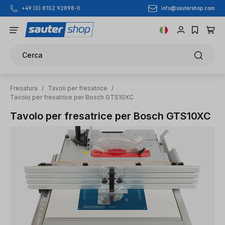
info@sautershop.com
+49 (0) 8152 92898-0
Passa al contenuto principale
Cerca
Fresatura
/
Tavoli per fresatrice
/
Tavolo per fresatrice per Bosch GTS10XC
Tavolo per fresatrice per Bosch GTS10XC