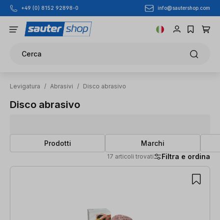
info@sautershop.com
+49 (0) 8152 92898-0
Passa al contenuto principale
Cerca
Levigatura
/
Abrasivi
/
Disco abrasivo
Disco abrasivo
Prodotti
Marchi
Filtra e ordina
17 articoli trovati
17 articoli trovati