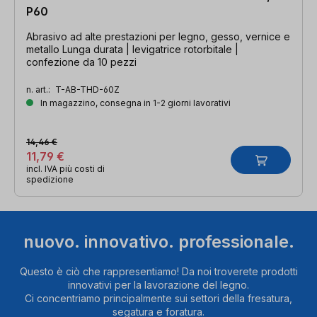
P60
Abrasivo ad alte prestazioni per legno, gesso, vernice e
metallo Lunga durata | levigatrice rotorbitale |
confezione da 10 pezzi
n. art.:
T-AB-THD-60Z
In magazzino, consegna in 1-2 giorni lavorativi
14,46 €
11,79 €
incl. IVA più costi di
spedizione
nuovo. innovativo. professionale.
Questo è ciò che rappresentiamo! Da noi troverete prodotti
innovativi per la lavorazione del legno.
Ci concentriamo principalmente sui settori della fresatura,
segatura e foratura.