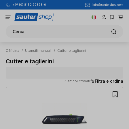
info@sautershop.com
+49 (0) 8152 92898-0
Passa al contenuto principale
Cerca
Officina
/
Utensili manuali
/
Cutter e taglierini
Cutter e taglierini
Filtra e ordina
6 articoli trovati
6 articoli trovati